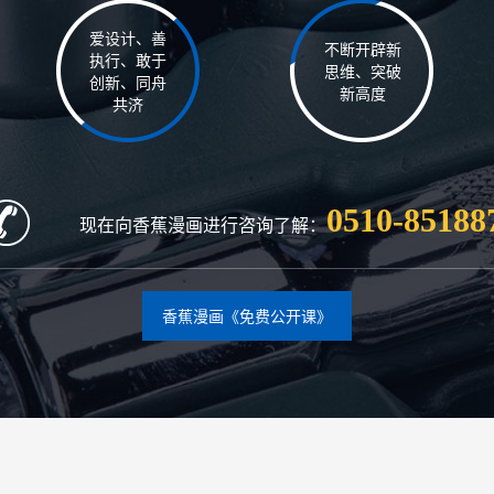
爱设计、善
不断开辟新
执行、敢于
思维、突破
创新、同舟
新高度
共济
0510-85188
现在向香蕉漫画进行咨询了解：
香蕉漫画《免费公开课》