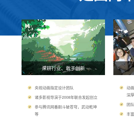
深耕行业、敢于创新
央视动画指定设计团队
动
深
诸多影视导演于2008年联合发起创立
团
参与腾讯网番剧斗破苍穹，武动乾坤
等
丰