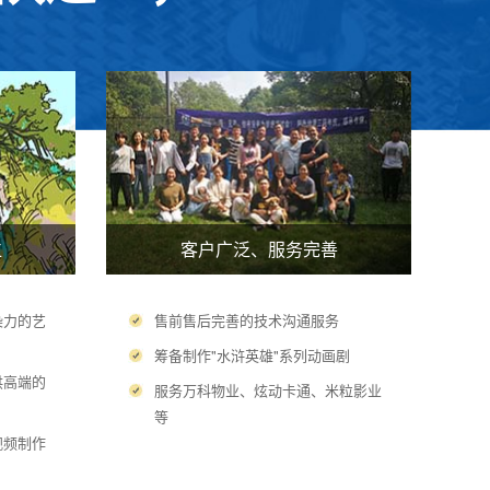
位
客户广泛、服务完善
染力的艺
售前售后完善的技术沟通服务
筹备制作"水浒英雄"系列动画剧
供高端的
服务万科物业、炫动卡通、米粒影业
等
视频制作